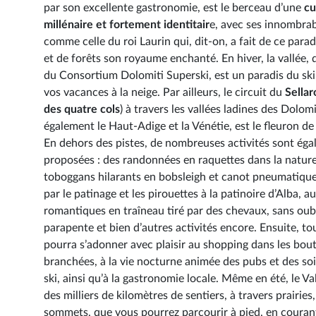
par son excellente gastronomie, est le berceau d’une
cu
millénaire et fortement identitair
e, avec ses innombrab
comme celle du roi Laurin qui, dit-on, a fait de ce para
et de forêts son royaume enchanté. En hiver, la vallée, q
du Consortium Dolomiti Superski, est un paradis du ski,
vos vacances à la neige. Par ailleurs, le circuit du
Sellar
des quatre cols
) à travers les vallées ladines des Dolom
également le Haut-Adige et la Vénétie, est le fleuron de l
En dehors des pistes, de nombreuses activités sont ég
proposées : des randonnées en raquettes dans la nature
toboggans hilarants en bobsleigh et canot pneumatique
par le patinage et les pirouettes à la patinoire d’Alba, a
romantiques en traîneau tiré par des chevaux, sans oubl
parapente et bien d’autres activités encore. Ensuite, t
pourra s’adonner avec plaisir au shopping dans les bou
branchées, à la vie nocturne animée des pubs et des soi
ski, ainsi qu’à la gastronomie locale. Même en été, le Val
des milliers de kilomètres de sentiers, à travers prairies,
sommets, que vous pourrez parcourir à pied, en couran