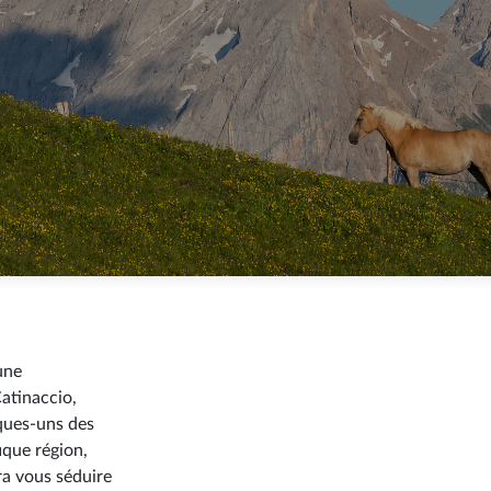
ssa
une
atinaccio,
ques-uns des
ique région,
ra vous séduire