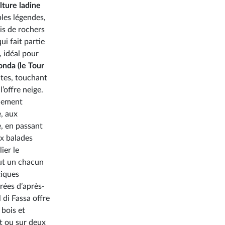
lture ladine
les légendes,
dis de rochers
ui fait partie
 idéal pour
onda (le Tour
ites, touchant
’offre neige.
alement
, aux
, en passant
ux balades
ier le
out un chacun
tiques
rées d’après-
 di Fassa offre
 bois et
t ou sur deux